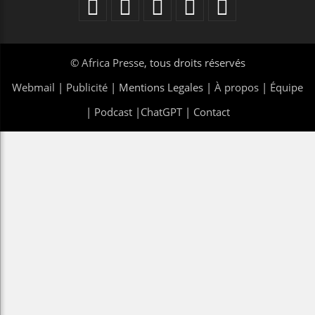
©
Africa Presse
, tous droits réservés
Webmail
|
Publicité
| Mentions Legales |
À propos
|
Équipe
|
Podcast
|
ChatGPT
|
Contact