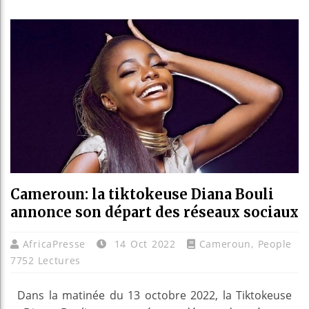
Les je
Guinée
Réform
Bénin 
Cameroun: la tiktokeuse Diana Bouli
annonce son départ des réseaux sociaux
AfricaPresse
14 Oct 2022
Cameroun
,
People
7752 Lectures
Dans la matinée du 13 octobre 2022, la Tiktokeuse