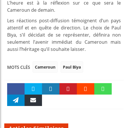
L’heure est à la réflexion sur ce que sera le
Cameroun de demain.
Les réactions post-diffusion témoignent d’un pays
attentif et en quête de direction. Le choix de Paul
Biya, s’il décidait de se représenter, définira non
seulement l’avenir immédiat du Cameroun mais
aussi l’héritage qu’il souhaite laisser.
Cameroun
Paul Biya
MOTS CLÉS
Faceboo
Twitter
linkedin
Pinteres
Reddit
WhatsAp
k
Telegra
Email
t
pt
m