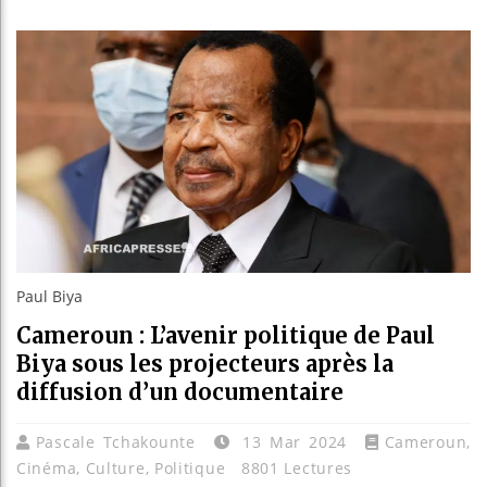
Les je
Guinée
Réforme
Bénin 
Paul Biya
Cameroun : L’avenir politique de Paul
Biya sous les projecteurs après la
diffusion d’un documentaire
Pascale Tchakounte
13 Mar 2024
Cameroun
,
Cinéma
,
Culture
,
Politique
8801 Lectures