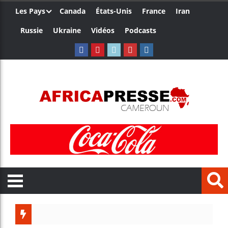
Les Pays
Canada
États-Unis
France
Iran
Russie
Ukraine
Vidéos
Podcasts
Trump 