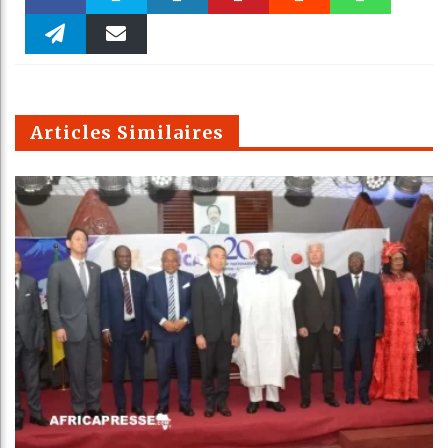
Faceboo
Twitter
linkedin
Pinteres
Reddit
WhatsAp
k
Telegra
Email
t
pt
m
Articles Similaires