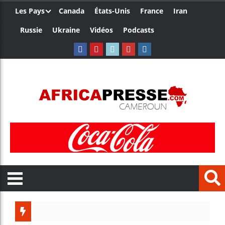
Les Pays
Canada
États-Unis
France
Iran
Russie
Ukraine
Vidéos
Podcasts
Le Camer