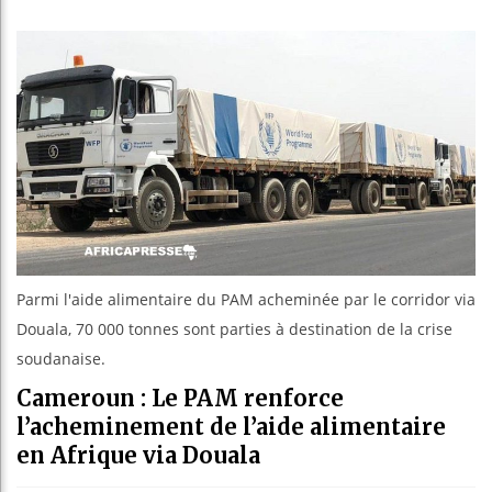
Bassirou
Côte d’Iv
Tunisie 
Ceuta : R
Parmi l'aide alimentaire du PAM acheminée par le corridor via
Douala, 70 000 tonnes sont parties à destination de la crise
soudanaise.
Cameroun : Le PAM renforce
l’acheminement de l’aide alimentaire
en Afrique via Douala