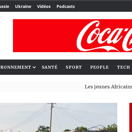
ussie
Ukraine
Vidéos
Podcasts
IRONNEMENT
SANTÉ
SPORT
PEOPLE
TECH
Les jeunes Africains retrouve
Aliko Dangote et Mark Carney