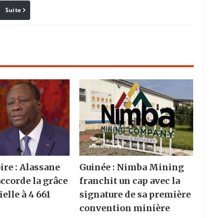
Suite
Pinterest
Reddit
Email
ire : Alassane
Guinée : Nimba Mining
accorde la grâce
franchit un cap avec la
elle à 4 661
signature de sa première
convention minière