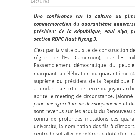
Lectures
Une conférence sur la culture du pim
commémoration du quarantième anniversai
président de la République, Paul Biya, p
section RDPC Haut Nyong 3.
C’est par la visite du site de construction 
région de l’Est Cameroun), que les mil
Rassemblement démocratique du peuple 
marquant la célébration du quarantième (4
suprême du président de la République P
attendant la sortie de terre du joyau archi
abrité le meeting de circonstance, jalonné
pour une agriculture de développement
» et de
sont revenus sur les acquis du Renouveau d
connu de profondes mutations ces quaran
université, la nomination des fils à d’impor
centre hospitalier de référence doté d’un pl