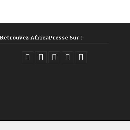
Retrouvez AfricaPresse Sur :
ales |
À propos
|
Équipe
|
Podcast
|
ChatGPT
|
Contact