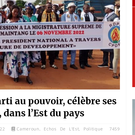
ti au pouvoir, célèbre ses
dans l’Est du pays
022
Cameroun
,
Echos De L'Est
,
Politique
7459