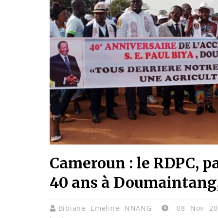
Cameroun : le RDPC, par
40 ans à Doumaintang, 
Bibiane Emeline NNANG
08 Nov 2