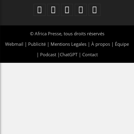
©
Africa Presse
, tous droits réservés
Webmail
|
Publicité
| Mentions Legales |
À propos
|
Équipe
|
Podcast
|
ChatGPT
|
Contact