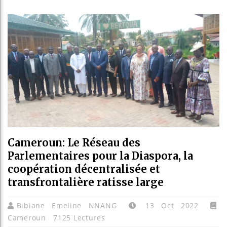
Les jeunes 
Guinée : Ni
Réforme élec
Bénin : Patr
Cameroun: Le Réseau des
Parlementaires pour la Diaspora, la
coopération décentralisée et
transfrontalière ratisse large
Bibiane Emeline NNANG
13 Oct 2022
Cameroun
7125 Lectures