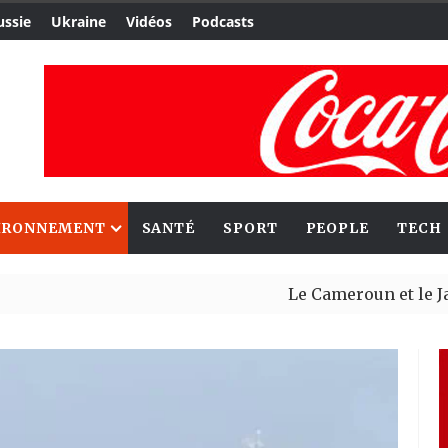
ussie
Ukraine
Vidéos
Podcasts
IRONNEMENT
SANTÉ
SPORT
PEOPLE
TECH
Le Cameroun et le Japon renfo
Ceuta : Rabat affirme avoir al