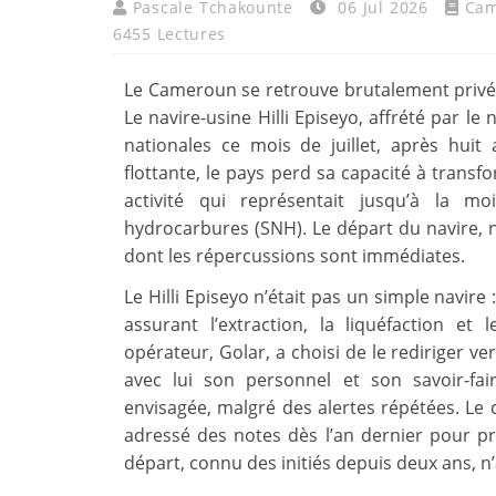
Pascale Tchakounte
06 Jul 2026
Cam
6455 Lectures
Le Cameroun se retrouve brutalement privé d
Le navire-usine Hilli Episeyo, affrété par le
nationales ce mois de juillet, après huit 
flottante, le pays perd sa capacité à transf
activité qui représentait jusqu’à la m
hydrocarbures (SNH). Le départ du navire, no
dont les répercussions sont immédiates.
Le Hilli Episeyo n’était pas un simple navire
assurant l’extraction, la liquéfaction 
opérateur, Golar, a choisi de le rediriger ve
avec lui son personnel et son savoir-fair
envisagée, malgré des alertes répétées. L
adressé des notes dès l’an dernier pour pr
départ, connu des initiés depuis deux ans, n’