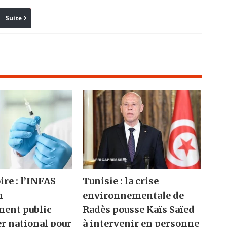
Suite
Pinterest
Reddit
Email
ire : l’INFAS
Tunisie : la crise
n
environnementale de
ment public
Radès pousse Kaïs Saïed
er national pour
à intervenir en personne