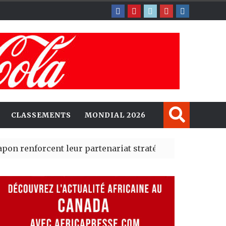
CLASSEMENTS
MONDIAL 2026
rcent leur partenariat stratégique avec un cap sur l’I
erté Madrid des risques migratoires dès juillet
| 05 Aug 2