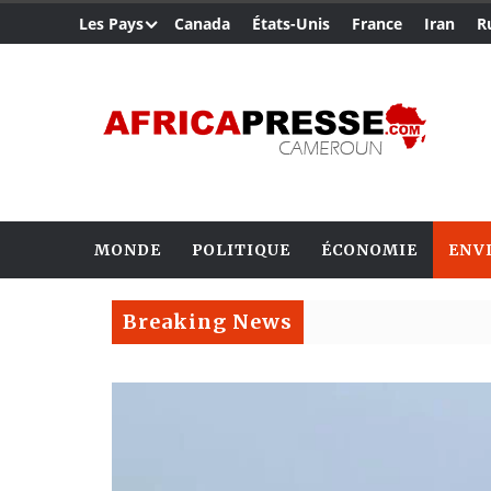
Les Pays
Canada
États-Unis
France
Iran
R
MONDE
POLITIQUE
ÉCONOMIE
ENV
Breaking News