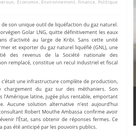
eroun
,
Économie
,
Environnement
,
Finance
,
Politique
e son unique outil de liquéfaction du gaz naturel.
 norvégien Golar LNG, quitte définitivement les eaux
ans d’activité au large de Kribi. Sans cette unité
ormer et exporter du gaz naturel liquéfié (GNL), une
oitié des revenus de la Société nationale des
n remplacé, constitue un recul industriel et fiscal
 : c’était une infrastructure complète de production,
et le chargement du gaz sur des méthaniers. Son
rs l’Amérique latine, jugée plus rentable, emportant
e. Aucune solution alternative n’est aujourd’hui
e consultant Robert Mouthe Ambassa confirme avoir
évenir l’État, sans obtenir de réponses fermes. Ce
a pas été anticipé par les pouvoirs publics.