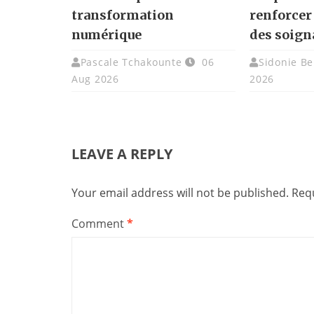
transformation
renforcer
numérique
des soign
Pascale Tchakounte
06
Sidonie Be
Aug 2026
2026
LEAVE A REPLY
Your email address will not be published.
Requ
Comment
*