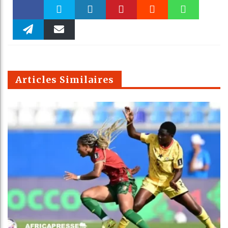
Faceboo
Twitter
linkedin
Pinteres
Reddit
WhatsAp
k
Telegra
Email
t
pt
m
Articles Similaires