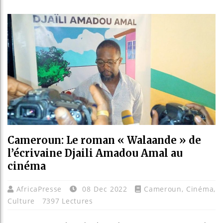
Les je
Guinée
Réform
Bénin 
Cameroun: Le roman « Walaande » de
l’écrivaine Djaili Amadou Amal au
cinéma
AfricaPresse
08 Dec 2022
Cameroun
,
Cinéma
,
Culture
7397 Lectures