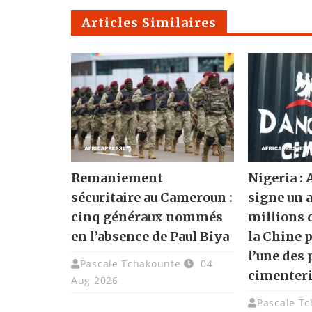
Articles Similaires
Remaniement
Nigeria :
sécuritaire au Cameroun :
signe un 
cinq généraux nommés
millions 
en l’absence de Paul Biya
la Chine 
l’une des
Pascale Tchakounte
04
cimenter
Aug 2026
Pascale T