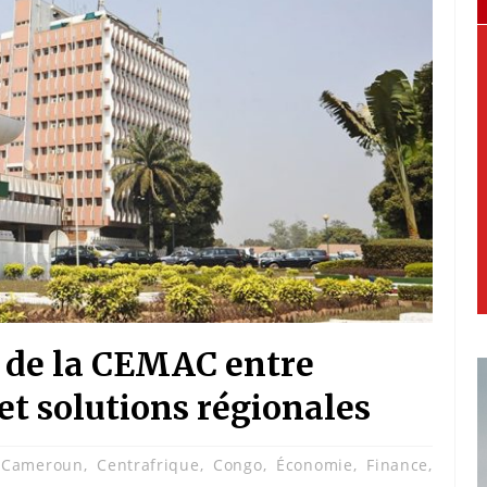
 de la CEMAC entre
t solutions régionales
Cameroun
,
Centrafrique
,
Congo
,
Économie
,
Finance
,