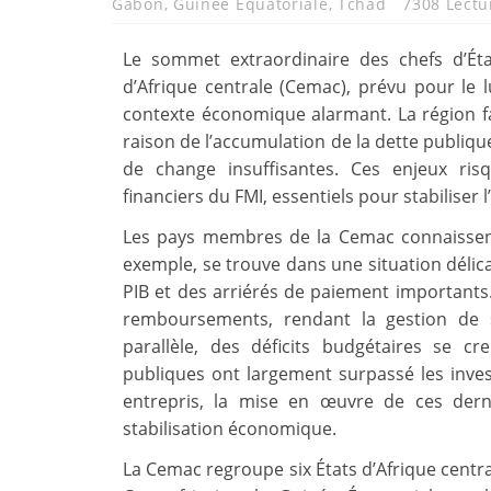
Gabon
,
Guinée Équatoriale
,
Tchad
7308 Lectu
Le sommet extraordinaire des chefs d’É
d’Afrique centrale (Cemac), prévu pour le
contexte économique alarmant. La région fa
raison de l’accumulation de la dette publique
de change insuffisantes. Ces enjeux ri
financiers du FMI, essentiels pour stabiliser
Les pays membres de la Cemac connaissent
exemple, se trouve dans une situation délic
PIB et des arriérés de paiement importants.
remboursements, rendant la gestion de 
parallèle, des déficits budgétaires se
publiques ont largement surpassé les inves
entrepris, la mise en œuvre de ces dern
stabilisation économique.
La Cemac regroupe six États d’Afrique centra