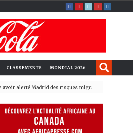
CLASSEMENTS
MONDIAL 2026
erté Madrid des risques migratoires dès juillet
| 05 Aug 2
lit un nouveau record en plantant 800,5 millions d’arbr