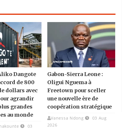
 Aliko Dangote
Gabon-Sierra Leone :
accord de 800
Oligui Nguema à
de dollars avec
Freetown pour sceller
pour agrandir
une nouvelle ère de
 plus grandes
coopération stratégique
ies au monde
Vanessa Ndong
03 Aug
2026
chakounte
03