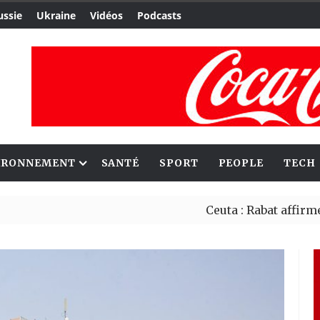
ussie
Ukraine
Vidéos
Podcasts
IRONNEMENT
SANTÉ
SPORT
PEOPLE
TECH
Ceuta : Rabat affirme avoir al
Reboisement : l’Éthiopie étab