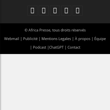
©
Africa Presse
, tous droits réservés
Webmail
|
Publicité
| Mentions Legales |
À propos
|
Équipe
|
Podcast
|
ChatGPT
|
Contact