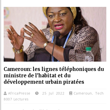
Guinée
Réforme
Bénin 
Aliko 
Cameroun: les lignes téléphoniques du
ministre de l’habitat et du
développement urbain piratées
AfricaPresse
25 Jul 2022
Cameroun
,
Tech
8007 Lectures