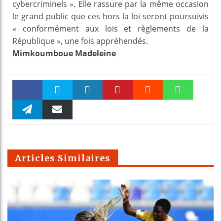
cybercriminels ». Elle rassure par la même occasion
le grand public que ces hors la loi seront poursuivis
« conformément aux lois et règlements de la
République », une fois appréhendés.
Mimkoumboue Madeleine
Faceboo
Twitter
linkedin
Pinteres
Reddit
WhatsAp
k
Telegra
Email
t
pt
m
Articles Similaires