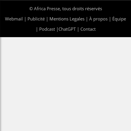
©
Africa Presse
, tous droits réservés
Webmail
|
Publicité
| Mentions Legales |
À propos
|
Équipe
|
Podcast
|
ChatGPT
|
Contact