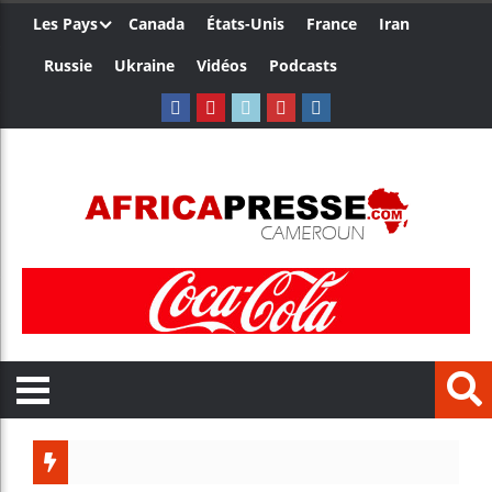
Les Pays
Canada
États-Unis
France
Iran
Russie
Ukraine
Vidéos
Podcasts
Les je