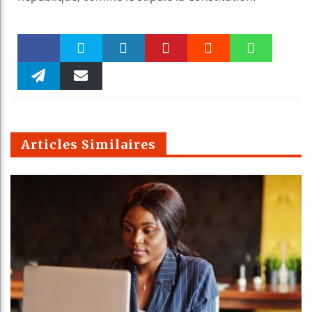
Faceboo
Twitter
linkedin
Pinteres
Reddit
WhatsAp
k
Telegra
Email
t
pt
m
Articles Similaires