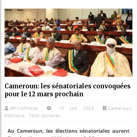
Guinée
Réforme
Bénin :
Aliko D
Cameroun: les sénatoriales convoquées
pour le 12 mars prochain
AfricaPresse
15 Jan 2023
Cameroun
,
Politique
7636 Lectures
Au Cameroun, les élections sénatoriales auront