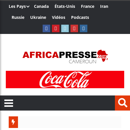
Les Pays
Canada
États-Unis
France
Iran
Russie
Ukraine
Vidéos
Podcasts
Les jeu