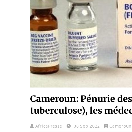
Cameroun: Pénurie des 
tuberculose), les méde
AfricaPresse
08 Sep 2022
Cameroun