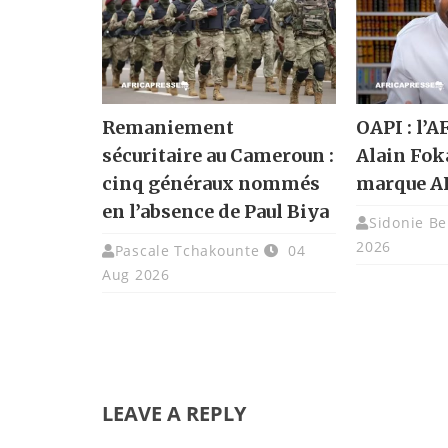
Remaniement
OAPI : l’A
sécuritaire au Cameroun :
Alain Fok
cinq généraux nommés
marque A
en l’absence de Paul Biya
Sidonie Be
2026
Pascale Tchakounte
04
Aug 2026
LEAVE A REPLY