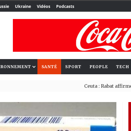
ussie
Ukraine
Vidéos
Podcasts
IRONNEMENT
SANTÉ
SPORT
PEOPLE
TECH
Ceuta : Rabat affirme avoir a
Reboisement : l’Éthiopie éta