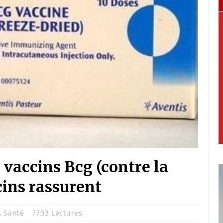
vaccins Bcg (contre la
cins rassurent
,
Santé
7733 Lectures