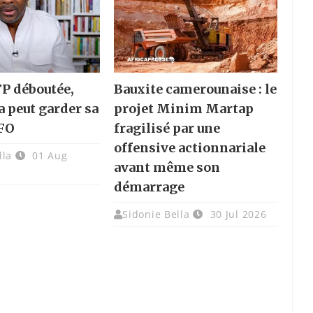
FP déboutée,
Bauxite camerounaise : le
a peut garder sa
projet Minim Martap
FO
fragilisé par une
offensive actionnariale
lla
01 Aug
avant même son
démarrage
Sidonie Bella
30 Jul 2026