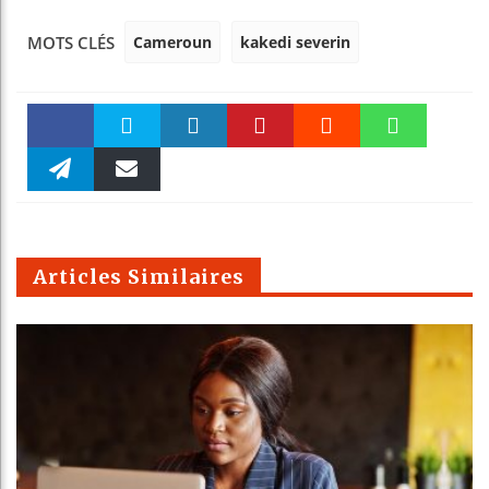
Cameroun
kakedi severin
MOTS CLÉS
Faceboo
Twitter
linkedin
Pinteres
Reddit
WhatsAp
k
Telegra
Email
t
pt
m
Articles Similaires