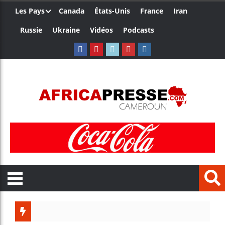
Les Pays
Canada
États-Unis
France
Iran
Russie
Ukraine
Vidéos
Podcasts
Les jeun