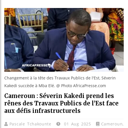
Guinée :
Réforme é
Bénin : 
Aliko Da
Changement à la tête des Travaux Publics de l'Est, Séverin
Kakedi succède à Mba Elé. @ Photo AfricaPresse.com
Cameroun : Séverin Kakedi prend les
rênes des Travaux Publics de l’Est face
aux défis infrastructurels
Pascale Tchakounte
01 Aug 2025
Cameroun
,