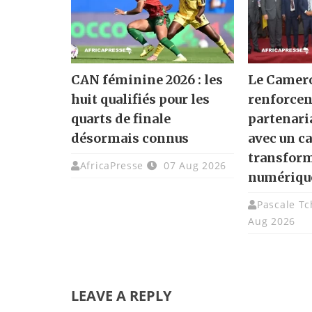
CAN féminine 2026 : les
Le Camero
huit qualifiés pour les
renforcen
quarts de finale
partenari
désormais connus
avec un ca
transfor
AfricaPresse
07 Aug 2026
numériqu
Pascale T
Aug 2026
LEAVE A REPLY