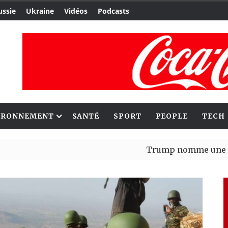
ussie
Ukraine
Vidéos
Podcasts
IRONNEMENT
SANTÉ
SPORT
PEOPLE
TECH
Trump nomme une nouvelle v
Bénin : Patrice Talon élu pré