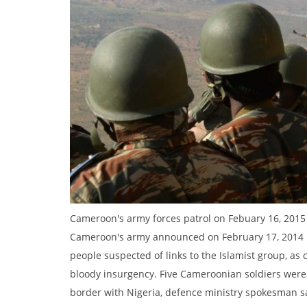
Cameroon's army forces patrol on Febuary 16, 2015
Cameroon's army announced on February 17, 2014 h
people suspected of links to the Islamist group, as 
bloody insurgency. Five Cameroonian soldiers were 
border with Nigeria, defence ministry spokesman 