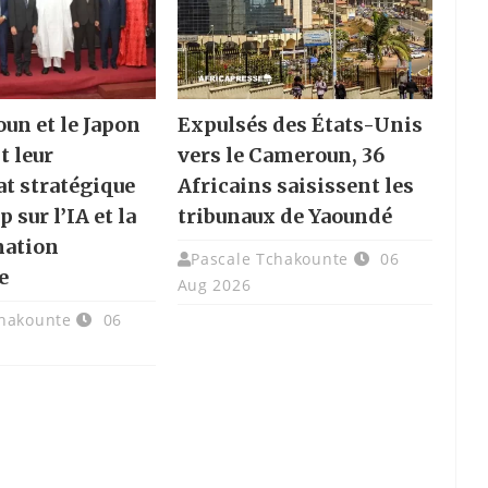
un et le Japon
Expulsés des États-Unis
t leur
vers le Cameroun, 36
at stratégique
Africains saisissent les
p sur l’IA et la
tribunaux de Yaoundé
mation
Pascale Tchakounte
06
e
Aug 2026
chakounte
06