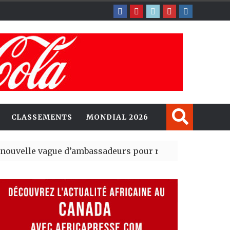
CLASSEMENTS
MONDIAL 2026
ague d’ambassadeurs pour renforcer la présence amér
sident du tout premier Sénat issu de la réforme constit