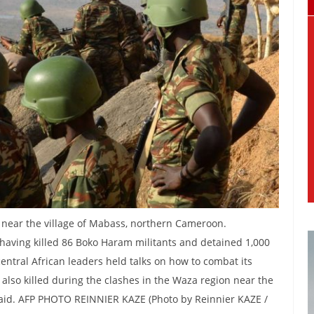
 near the village of Mabass, northern Cameroon.
aving killed 86 Boko Haram militants and detained 1,000
central African leaders held talks on how to combat its
also killed during the clashes in the Waza region near the
said. AFP PHOTO REINNIER KAZE (Photo by Reinnier KAZE /