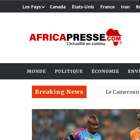
Les Pays
Canada
États-Unis
France
Iran
R
MONDE
POLITIQUE
ÉCONOMIE
ENV
Breaking News
Le Cameroun et le Japon
Ceuta : Rabat affirme av