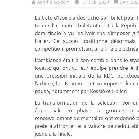
Achille Gadom
07 Feb 2024
CAN 202
La Côte d’Ivoire a décroché son billet pour 
terme d’un match haletant contre la Républ
demi-finale a vu les Ivoiriens s’imposer g
Haller. Ce succès positionne désormais
compétition, promettant une finale électrisan
L’ambiance était à son comble dans le sta
locaux, qui ont vu leur équipe prendre le 
une pression initiale de la RDC, ponctu
l’arbitre, les Ivoiriens ont su imposer leur 
pause, notamment par Kessié et Haller.
La transformation de la sélection ivoirie
équatoriale en phase de groupes a é
renouvellement de mentalité ont redonné 
prête à affronter et à vaincre de redouta
jusqu’à la finale.