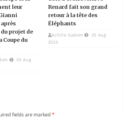
hent leur
Renard fait son grand
 Gianni
retour à la tête des
 après
Éléphants
 du projet de
Achille Gadom
05 Aug
la Coupe du
2026
adom
05 Aug
ired fields are marked
*