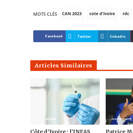
CAN 2023
cote d'ivoire
rdc
MOTS CLÉS
Facebook
Twitter
linkedin
Articles Similaires
Côte d’Ivoire : l’INFAS
Patrice M