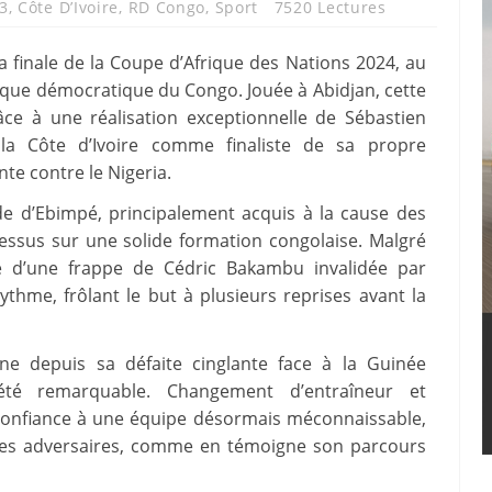
3
,
Côte D’Ivoire
,
RD Congo
,
Sport
7520 Lectures
la finale de la Coupe d’Afrique des Nations 2024, au
ique démocratique du Congo. Jouée à Abidjan, cette
râce à une réalisation exceptionnelle de Sébastien
 la Côte d’Ivoire comme finaliste de sa propre
te contre le Nigeria.
de d’Ebimpé, principalement acquis à la cause des
dessus sur une solide formation congolaise. Malgré
ée d’une frappe de Cédric Bakambu invalidée par
rythme, frôlant le but à plusieurs reprises avant la
nne depuis sa défaite cinglante face à la Guinée
té remarquable. Changement d’entraîneur et
confiance à une équipe désormais méconnaissable,
bles adversaires, comme en témoigne son parcours