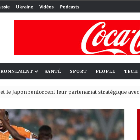
ussie
Ukraine
Vidéos
Podcasts
IRONNEMENT
SANTÉ
SPORT
PEOPLE
TECH
 renforcent leur partenariat stratégique avec un cap su
oir alerté Madrid des risques migratoires dès juillet
| 05