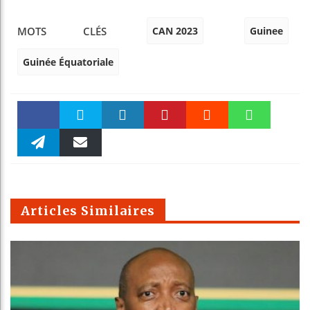
CAN 2023
Guinee
MOTS CLÉS
Guinée Équatoriale
Faceboo
Twitter
linkedin
Pinteres
Reddit
WhatsAp
k
Telegra
Email
t
pt
m
Articles Similaires