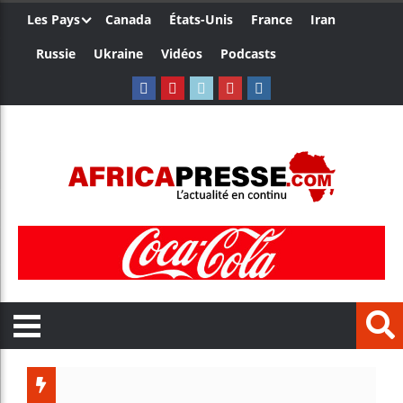
Les Pays
Canada
États-Unis
France
Iran
Russie
Ukraine
Vidéos
Podcasts
Le Camer