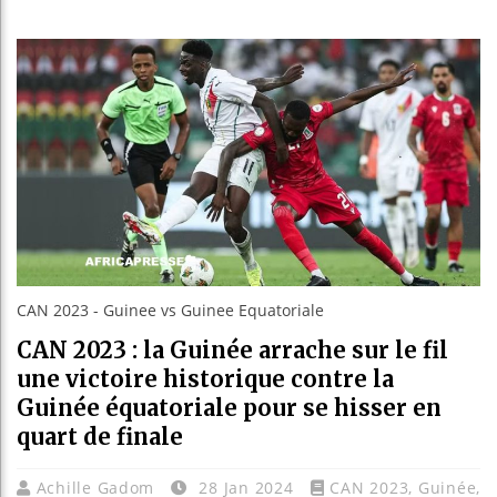
Bassirou
Côte d’I
Tunisie 
Ceuta : 
CAN 2023 - Guinee vs Guinee Equatoriale
CAN 2023 : la Guinée arrache sur le fil
une victoire historique contre la
Guinée équatoriale pour se hisser en
quart de finale
Achille Gadom
28 Jan 2024
CAN 2023
,
Guinée
,