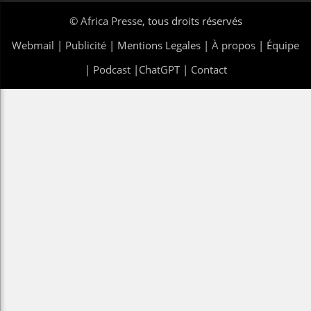
©
Africa Presse
, tous droits réservés
Webmail
|
Publicité
| Mentions Legales |
À propos
|
Équipe
|
Podcast
|
ChatGPT
|
Contact