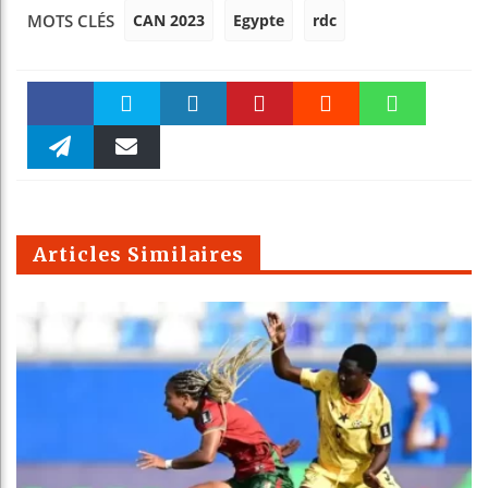
CAN 2023
Egypte
rdc
MOTS CLÉS
Faceboo
Twitter
linkedin
Pinteres
Reddit
WhatsAp
k
Telegra
Email
t
pt
m
Articles Similaires