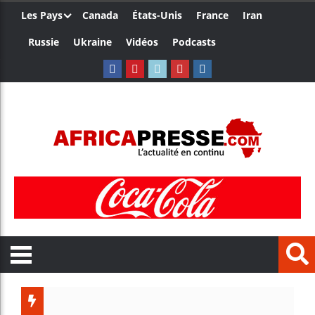
Les Pays
Canada
États-Unis
France
Iran
Russie
Ukraine
Vidéos
Podcasts
Les jeun