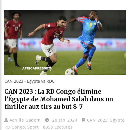
Guinée :
Réforme 
Bénin : 
Aliko Da
CAN 2023 - Egypte vs RDC
CAN 2023 : La RD Congo élimine
l’Égypte de Mohamed Salah dans un
thriller aux tirs au but 8-7
Achille Gadom
28 Jan 2024
CAN 2023
,
Égypte
,
RD Congo
,
Sport
8358 Lectures