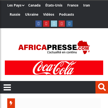
Les Pays
Canada
États-Unis
France
Iran
Russie
Ukraine
Vidéos
Podcasts
Le Camer