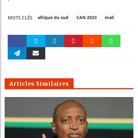
afrique du sud
CAN 2023
mali
MOTS CLÉS
Faceboo
Twitter
linkedin
Pinteres
Reddit
WhatsAp
k
Telegra
Email
t
pt
m
Articles Similaires