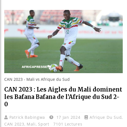
Bassirou
Côte d’I
Tunisie 
Ceuta : 
CAN 2023 - Mali vs Afrique du Sud
CAN 2023 : Les Aigles du Mali dominent
les Bafana Bafana de l’Afrique du Sud 2-
0
Patrick Babingwa
17 Jan 2024
Afrique Du Sud
,
CAN 2023
,
Mali
,
Sport
7101 Lectures