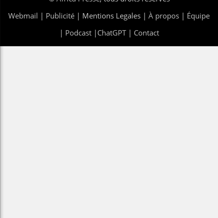
Webmail
|
Publicité
| Mentions Legales |
À propos
|
Équipe
|
Podcast
|
ChatGPT
|
Contact