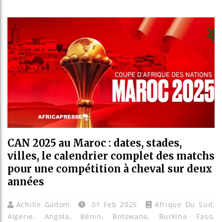
Les jeunes Africa
Guinée : Nimba Mi
Réforme électorale
Bénin : Patrice Ta
CAN 2025 au Maroc : dates, stades,
villes, le calendrier complet des matchs
pour une compétition à cheval sur deux
années
Achille Gadom
01 Feb 2025
Afrique Du Sud
,
Algérie
,
Angola
,
Bénin
,
Botswana
,
Burkina Faso
,