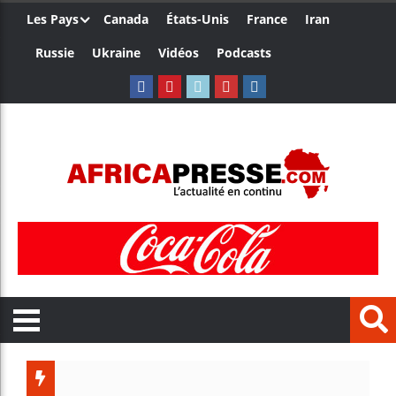
Les Pays
Canada
États-Unis
France
Iran
Russie
Ukraine
Vidéos
Podcasts
Trump nomme une 