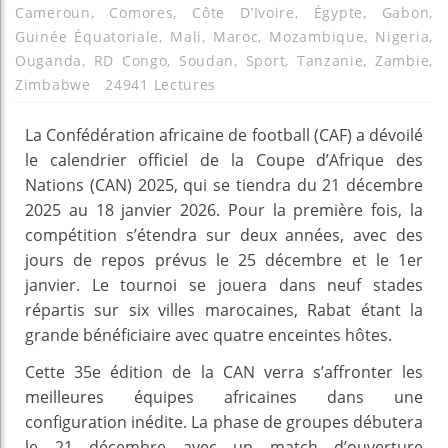
Cameroun
,
Comores
,
Côte D’Ivoire
,
Égypte
,
Gabon
,
Guinée Équatoriale
,
Mali
,
Maroc
,
Mozambique
,
Nigeria
,
Ouganda
,
RD Congo
,
Soudan
,
Sport
,
Tanzanie
,
Zambie
,
Zimbabwe
24941 Lectures
La Confédération africaine de football (CAF) a dévoilé
le calendrier officiel de la Coupe d’Afrique des
Nations (CAN) 2025, qui se tiendra du 21 décembre
2025 au 18 janvier 2026. Pour la première fois, la
compétition s’étendra sur deux années, avec des
jours de repos prévus le 25 décembre et le 1er
janvier. Le tournoi se jouera dans neuf stades
répartis sur six villes marocaines, Rabat étant la
grande bénéficiaire avec quatre enceintes hôtes.
Cette 35e édition de la CAN verra s’affronter les
meilleures équipes africaines dans une
configuration inédite. La phase de groupes débutera
le 21 décembre avec un match d’ouverture