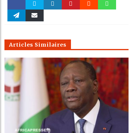
Faceboo
Twitter
linkedin
Pinteres
Reddit
WhatsAp
k
Telegra
Email
t
pt
m
Articles Similaires