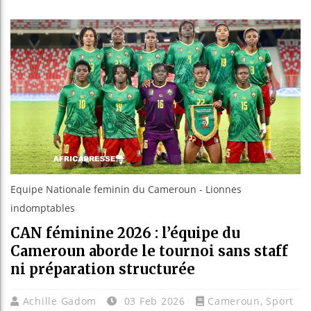
Guinée : 
Réforme él
Bénin : Pa
Aliko Dan
Equipe Nationale feminin du Cameroun - Lionnes
indomptables
CAN féminine 2026 : l’équipe du
Cameroun aborde le tournoi sans staff
ni préparation structurée
Achille Gadom
03 Feb 2026
Cameroun
,
Sport