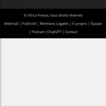
©
Africa Presse
, tous droits réservés
Webmail
|
Publicité
| Mentions Legales |
À propos
|
Équipe
|
Podcast
|
ChatGPT
|
Contact