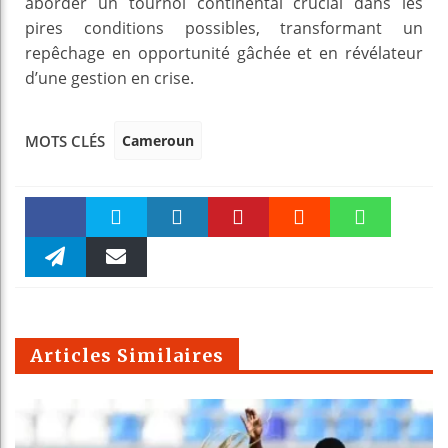
aborder un tournoi continental crucial dans les
pires conditions possibles, transformant un
repêchage en opportunité gâchée et en révélateur
d’une gestion en crise.
Cameroun
MOTS CLÉS
Faceboo
Twitter
linkedin
Pinteres
Reddit
WhatsAp
k
Telegra
Email
t
pt
m
Articles Similaires