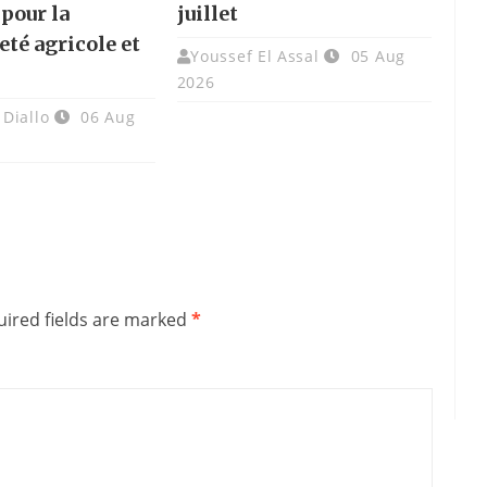
pour la
juillet
eté agricole et
Youssef El Assal
05 Aug
2026
Diallo
06 Aug
ired fields are marked
*