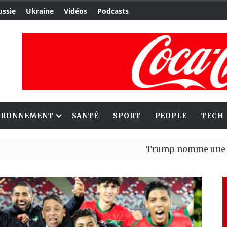
ussie
Ukraine
Vidéos
Podcasts
IRONNEMENT
SANTÉ
SPORT
PEOPLE
TECH
Trump nomme une nouvelle va
Bénin : Patrice Talon élu pré