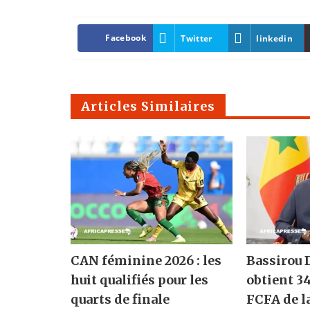
Facebook
Twitter
linkedin
Articles Similaires
CAN féminine 2026 : les
Bassirou
huit qualifiés pour les
obtient 3
quarts de finale
FCFA de l