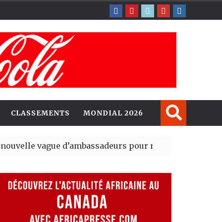
CLASSEMENTS
MONDIAL 2026
gue d’ambassadeurs pour renforcer la présence améri
sident du tout premier Sénat issu de la réforme constitu