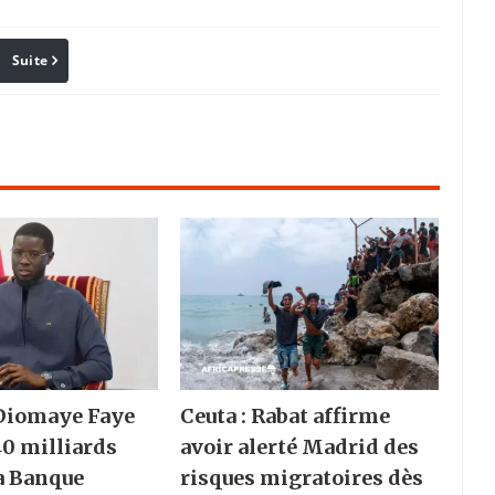
Suite
Pinterest
Reddit
Email
 Diomaye Faye
Ceuta : Rabat affirme
40 milliards
avoir alerté Madrid des
a Banque
risques migratoires dès