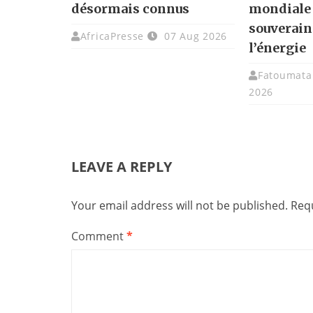
désormais connus
mondiale 
souverain
AfricaPresse
07 Aug 2026
l’énergie
Fatoumata 
2026
LEAVE A REPLY
Your email address will not be published.
Requ
Comment
*