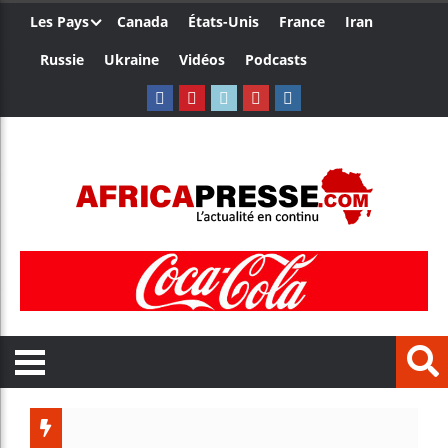
Les Pays
Canada
États-Unis
France
Iran
Russie
Ukraine
Vidéos
Podcasts
Trump nomme u