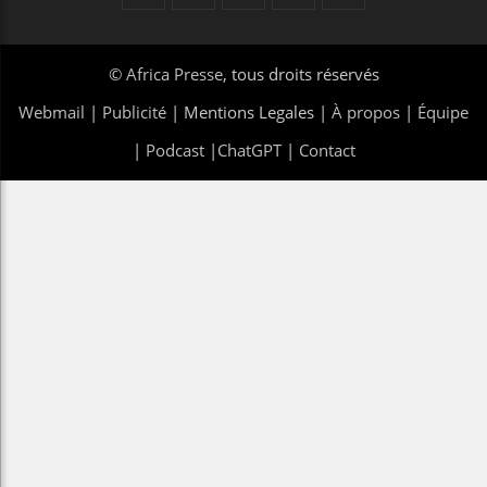
©
Africa Presse
, tous droits réservés
Webmail
|
Publicité
| Mentions Legales |
À propos
|
Équipe
|
Podcast
|
ChatGPT
|
Contact