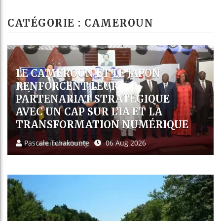
Les jeunes Afri
CATÉGORIE : CAMEROUN
Guinée : Nimba 
Réforme électora
Bénin : Patrice 
EXPULSÉS DES ÉTATS-UNIS VERS
LE CAMEROUN, 36 AFRICAINS
SAISISSENT LES TRIBUNAUX DE
YAOUNDÉ
Pascale Tchakounte
06 Aug 2026