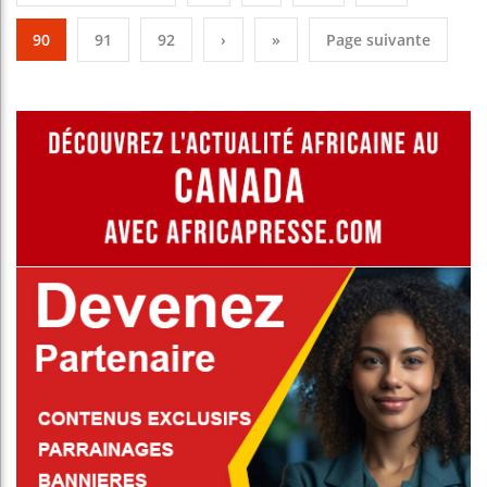
90
91
92
›
»
Page suivante