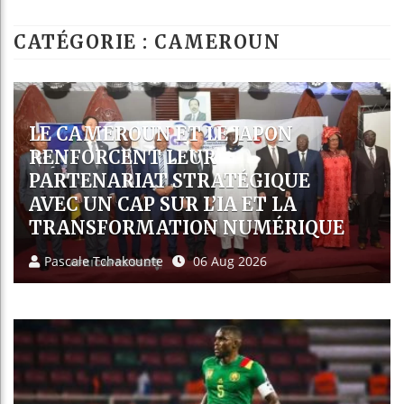
Les jeunes Afric
CATÉGORIE : CAMEROUN
Guinée : Nimba 
Réforme électoral
Bénin : Patrice 
EXPULSÉS DES ÉTATS-UNIS VERS
LE CAMEROUN, 36 AFRICAINS
SAISISSENT LES TRIBUNAUX DE
YAOUNDÉ
Pascale Tchakounte
06 Aug 2026