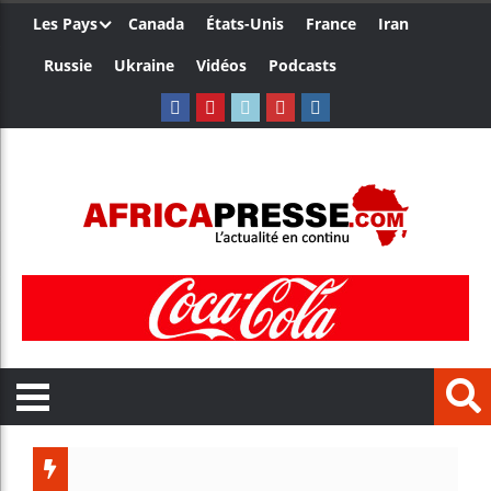
Les Pays
Canada
États-Unis
France
Iran
Russie
Ukraine
Vidéos
Podcasts
Le