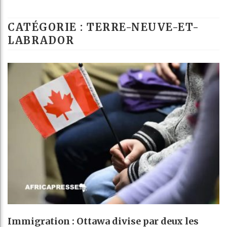
Ba
CATÉGORIE : TERRE-NEUVE-ET-
Cô
LABRADOR
Tu
Ce
Immigration : Ottawa divise par deux les