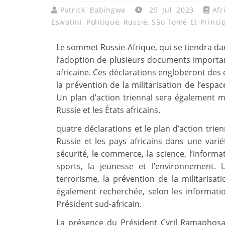
Patrick Babingwa
25 Jul 2023
Af
Eswatini
,
Politique
,
Russie
,
São Tomé-Et-Princi
Le sommet Russie-Afrique, qui se tiendra da
l’adoption de plusieurs documents important
africaine. Ces déclarations engloberont des d
la prévention de la militarisation de l’espac
Un plan d’action triennal sera également m
Russie et les États africains.
quatre déclarations et le plan d’action trien
Russie et les pays africains dans une varié
sécurité, le commerce, la science, l’informat
sports, la jeunesse et l’environnement.
terrorisme, la prévention de la militarisati
également recherchée, selon les informatio
Président sud-africain.
La présence du Président Cyril Ramapho