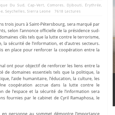
rique Du Sud
,
Cap-Vert
,
Comores
,
Djibouti
,
Érythrée
,
pe
,
Seychelles
,
Sierra Leone
7618 Lectures
ns trois jours à Saint-Pétersbourg, sera marqué par
s, selon l’annonce officielle de la présidence sud-
omaines clés tels que la lutte contre le terrorisme,
e, la sécurité de l’information, et d’autres secteurs.
is en place pour renforcer la coopération entre la
nal ont pour objectif de renforcer les liens entre la
té de domaines essentiels tels que la politique, la
ique, l’aide humanitaire, l’éducation, la culture, les
 Une coopération accrue dans la lutte contre le
on de l’espace et la sécurité de l’information sera
ns fournies par le cabinet de Cyril Ramaphosa, le
sa en personne au sommet démontre l’importance