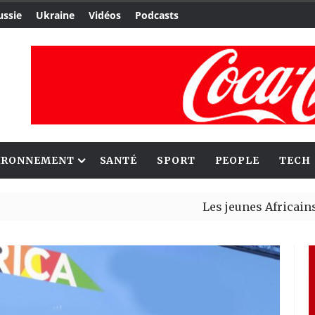
ussie
Ukraine
Vidéos
Podcasts
IRONNEMENT
SANTÉ
SPORT
PEOPLE
TECH
Les jeunes Africains retrouv
Aliko Dangote et Mark Carney