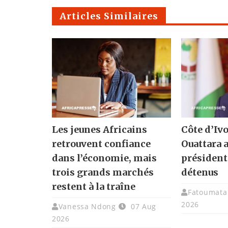
Articles Similaires
Les jeunes Africains
Côte d’Ivo
retrouvent confiance
Ouattara 
dans l’économie, mais
présidenti
trois grands marchés
détenus
restent à la traîne
Fatoumata 
2026
Vanessa Ndong
07 Aug
2026