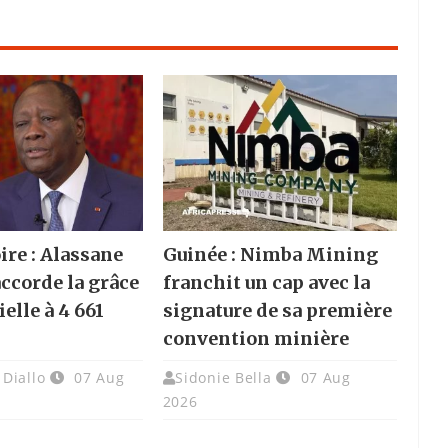
ire : Alassane
Guinée : Nimba Mining
accorde la grâce
franchit un cap avec la
elle à 4 661
signature de sa première
convention minière
Diallo
07 Aug
Sidonie Bella
07 Aug
2026