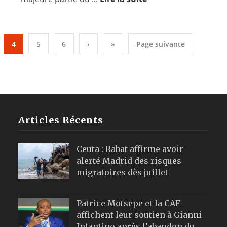
4
5
6
›
»
Page suivante
Articles Récents
Ceuta : Rabat affirme avoir
alerté Madrid des risques
migratoires dès juillet
Patrice Motsepe et la CAF
affichent leur soutien à Gianni
Infantino après l’abandon du