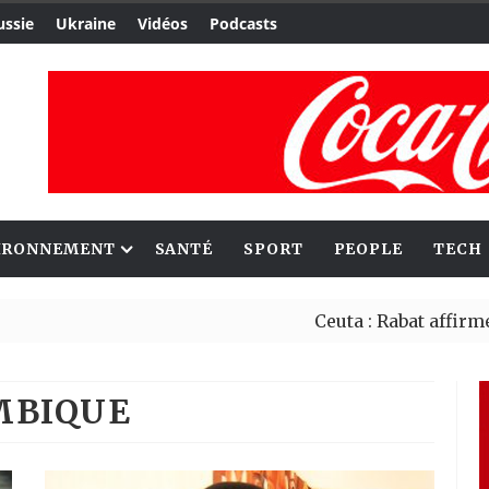
ussie
Ukraine
Vidéos
Podcasts
IRONNEMENT
SANTÉ
SPORT
PEOPLE
TECH
Ceuta : Rabat affirme avoir aler
Reboisement : l’Éthiopie établi
MBIQUE