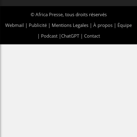
©
Africa Presse
, tous droits réservés
Webmail
|
Publicité
| Mentions Legales |
À propos
|
Équipe
|
Podcast
|
ChatGPT
|
Contact