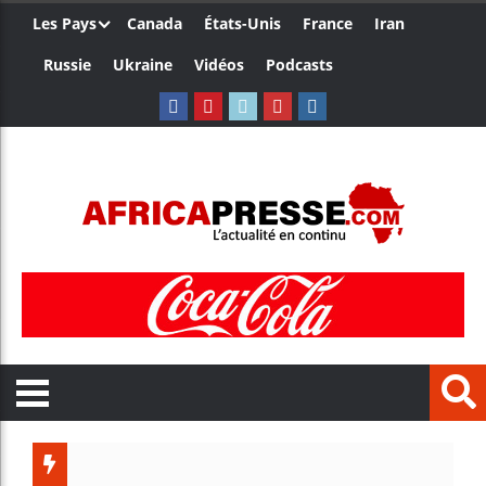
Les Pays
Canada
États-Unis
France
Iran
Russie
Ukraine
Vidéos
Podcasts
Trump nomme u