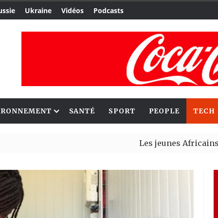
ussie
Ukraine
Vidéos
Podcasts
IRONNEMENT
SANTÉ
SPORT
PEOPLE
TECH
Les jeunes Africains retrouve
Aliko Dangote et Mark Carney