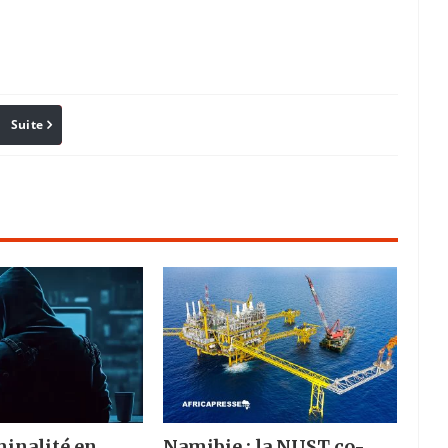
Suite
Pinterest
Reddit
Email
inalité en
Namibie : la NUST co-