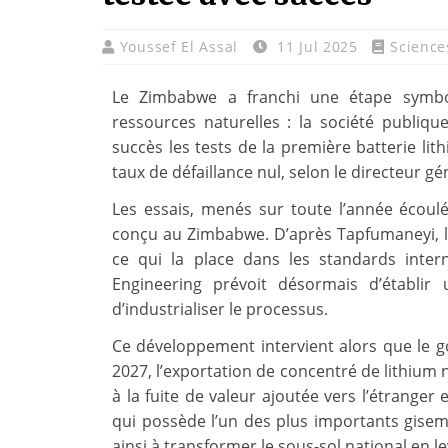
Youssef El Assal
11 Jul 2025
Science
Le Zimbabwe a franchi une étape symbol
ressources naturelles : la société publiq
succès les tests de la première batterie lit
taux de défaillance nul, selon le directeur g
Les essais, menés sur toute l’année écoulé
conçu au Zimbabwe. D’après Tapfumaneyi, la 
ce qui la place dans les standards intern
Engineering prévoit désormais d’établir
d’industrialiser le processus.
Ce développement intervient alors que le
2027, l’exportation de concentré de lithium n
à la fuite de valeur ajoutée vers l’étranger 
qui possède l’un des plus importants gisem
ainsi à transformer le sous-sol national en lev