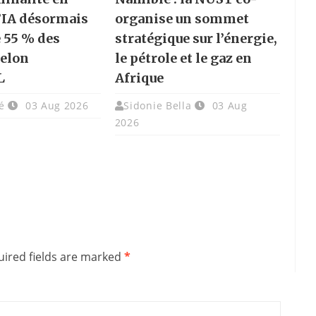
l’IA désormais
organise un sommet
 55 % des
stratégique sur l’énergie,
selon
le pétrole et le gaz en
L
Afrique
é
03 Aug 2026
Sidonie Bella
03 Aug
2026
ired fields are marked
*