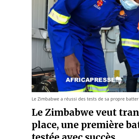
Le Zimbabwe a réussi des tests de sa propre batter
Le Zimbabwe veut tran
place, une première ba
testée avec succès