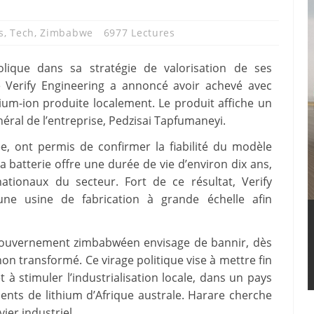
s
,
Tech
,
Zimbabwe
6977 Lectures
ique dans sa stratégie de valorisation de ses
ue Verify Engineering a annoncé avoir achevé avec
hium-ion produite localement. Le produit affiche un
énéral de l’entreprise, Pedzisai Tapfumaneyi.
e, ont permis de confirmer la fiabilité du modèle
batterie offre une durée de vie d’environ dix ans,
ationaux du secteur. Fort de ce résultat, Verify
 une usine de fabrication à grande échelle afin
 gouvernement zimbabwéen envisage de bannir, dès
on transformé. Ce virage politique vise à mettre fin
et à stimuler l’industrialisation locale, dans un pays
ents de lithium d’Afrique australe. Harare cherche
ier industriel.