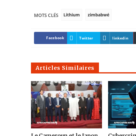
Lithium
zimbabwé
MOTS CLÉS
Facebook
Twitter
linkedin
Articles Similaires
Le Cameroun et le Japon
Cybercrim