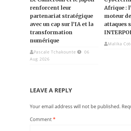
renforcent leur
Afrique : 
partenariat stratégique
moteur de
avec un cap sur l’IA et la
attaques 
transformation
INTERPO
numérique
Malika Cot
Pascale Tchakounte
06
Aug 2026
LEAVE A REPLY
Your email address will not be published.
Requ
Comment
*