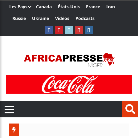
Les Pays
Canada
États-Unis
France
Iran
Russie
Ukraine
Vidéos
Podcasts
Les jeunes Afric