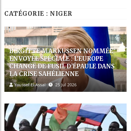
Guinée : Nimba M
CATÉGORIE : NIGER
Réforme électoral
Bénin : Patrice 
Aliko Dangote et
CAN 2032 : LES PAYS DE
L’ALLIANCE DES ÉTATS DU SAHEL
AFFICHENT LEUR AMBITION
D’ACCUEILLIR LE TOURNOI
Youssef El Assal
23 Jul 2026