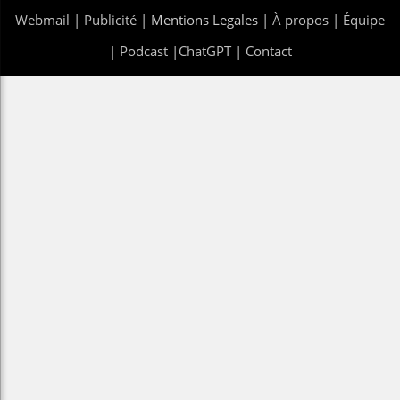
Webmail
|
Publicité
| Mentions Legales |
À propos
|
Équipe
|
Podcast
|
ChatGPT
|
Contact