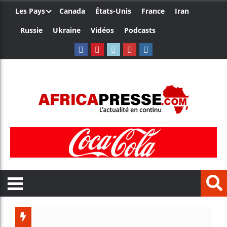
Les Pays
Canada
États-Unis
France
Iran
Russie
Ukraine
Vidéos
Podcasts
Ceuta : Rabat af