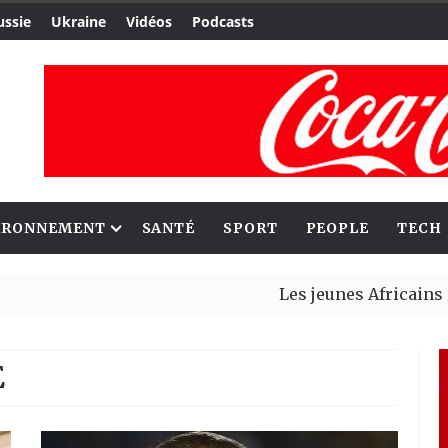
ussie
Ukraine
Vidéos
Podcasts
IRONNEMENT
SANTÉ
SPORT
PEOPLE
TECH
Les jeunes Africains retrouvent co
Aliko Dangote et Mark Carney explo
E