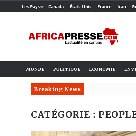
Les Pays
Canada
États-Unis
France
Iran
R
MONDE
POLITIQUE
ÉCONOMIE
ENV
Breaking News
CATÉGORIE : PEOPL