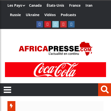
Les Pays
Canada
États-Unis
France
Iran
Russie
Ukraine
Vidéos
Podcasts
Trump n