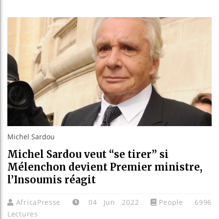
Les jeun
Guinée :
Réforme 
Bénin : 
Michel Sardou
Michel Sardou veut “se tirer” si
Mélenchon devient Premier ministre,
l’Insoumis réagit
AfricaPresse
04 Jun 2022
People
6996
Lectures