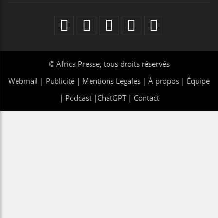
©
Africa Presse
, tous droits réservés
Webmail
|
Publicité
| Mentions Legales |
À propos
|
Équipe
|
Podcast
|
ChatGPT
|
Contact