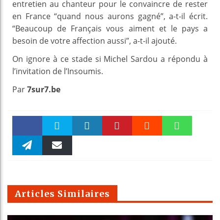
entretien au chanteur pour le convaincre de rester
en France “quand nous aurons gagné”, a-t-il écrit.
“Beaucoup de Français vous aiment et le pays a
besoin de votre affection aussi”, a-t-il ajouté.
On ignore à ce stade si Michel Sardou a répondu à
l’invitation de l’Insoumis.
Par
7sur7.be
Faceboo
Twitter
linkedin
Pinteres
Reddit
WhatsAp
k
Telegra
Email
t
pt
m
Articles Similaires