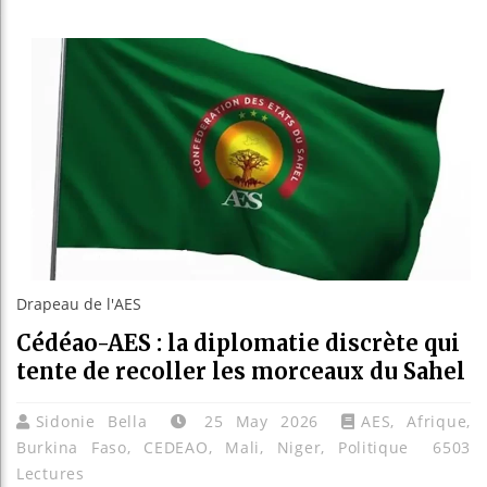
Guinée
Réforme
Bénin :
Aliko 
Drapeau de l'AES
Cédéao-AES : la diplomatie discrète qui
tente de recoller les morceaux du Sahel
Sidonie Bella
25 May 2026
AES
,
Afrique
,
Burkina Faso
,
CEDEAO
,
Mali
,
Niger
,
Politique
6503
Lectures