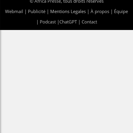
©
Africa Presse
, tous droits réservés
Webmail
|
Publicité
| Mentions Legales |
À propos
|
Équipe
|
Podcast
|
ChatGPT
|
Contact