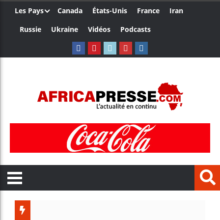
Les Pays
Canada
États-Unis
France
Iran
Russie
Ukraine
Vidéos
Podcasts
Les jeu