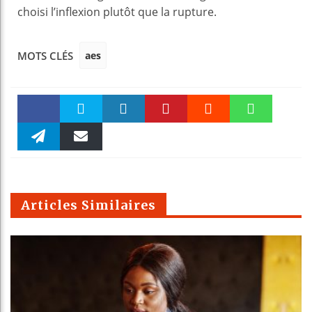
choisi l’inflexion plutôt que la rupture.
aes
MOTS CLÉS
Faceboo
Twitter
linkedin
Pinteres
Reddit
WhatsAp
k
Telegra
Email
t
pt
m
Articles Similaires