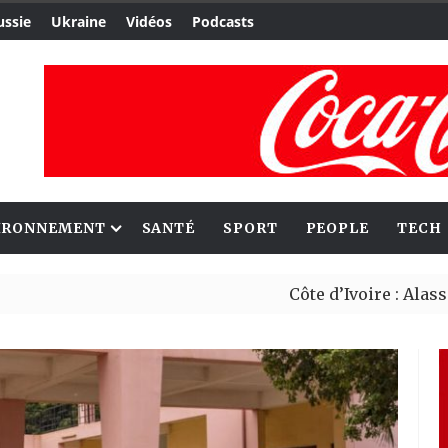
ussie
Ukraine
Vidéos
Podcasts
IRONNEMENT
SANTÉ
SPORT
PEOPLE
TECH
Côte d’Ivoire : Alassane Ouatt
Le Cameroun et le Japon renfo