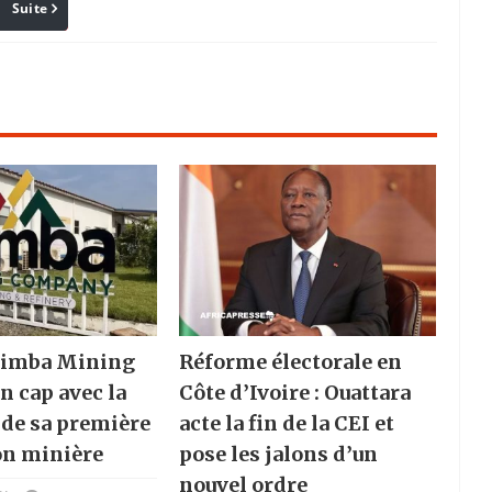
Suite
Pinterest
Reddit
Email
 Nimba Mining
Réforme électorale en
n cap avec la
Côte d’Ivoire : Ouattara
 de sa première
acte la fin de la CEI et
on minière
pose les jalons d’un
nouvel ordre