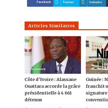
Facebook
Twitter
linkedin
Articles Similaires
Côte d’Ivoire : Alassane
Guinée :
Ouattara accorde la grâce
franchit u
présidentielle à 4 661
signature
détenus
conventi