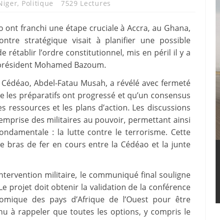
Niger
,
Politique
7529 Lectures
o ont franchi une étape cruciale à Accra, au Ghana,
ntre stratégique visait à planifier une possible
e rétablir l’ordre constitutionnel, mis en péril il y a
e président Mohamed Bazoum.
a Cédéao, Abdel-Fatau Musah, a révélé avec fermeté
 que les préparatifs ont progressé et qu’un consensus
s ressources et les plans d’action. Les discussions
’emprise des militaires au pouvoir, permettant ainsi
ndamentale : la lutte contre le terrorisme. Cette
 bras de fer en cours entre la Cédéao et la junte
tervention militaire, le communiqué final souligne
e projet doit obtenir la validation de la conférence
omique des pays d’Afrique de l’Ouest pour être
enu à rappeler que toutes les options, y compris le