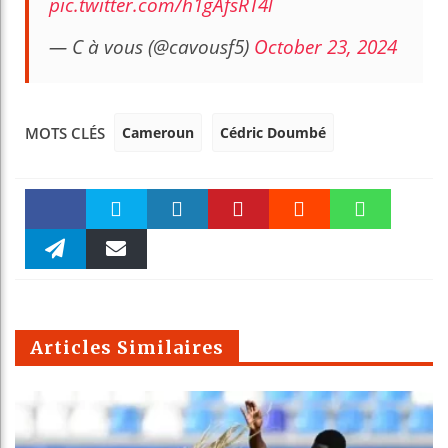
pic.twitter.com/h1gAfsRT4l
— C à vous (@cavousf5)
October 23, 2024
Cameroun
Cédric Doumbé
MOTS CLÉS
Faceboo
Twitter
linkedin
Pinteres
Reddit
WhatsAp
k
Telegra
Email
t
pt
m
Articles Similaires