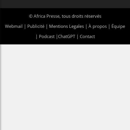
©
Africa Presse
, tous droits réservés
Webmail
|
Publicité
| Mentions Legales |
À propos
|
Équipe
|
Podcast
|
ChatGPT
|
Contact