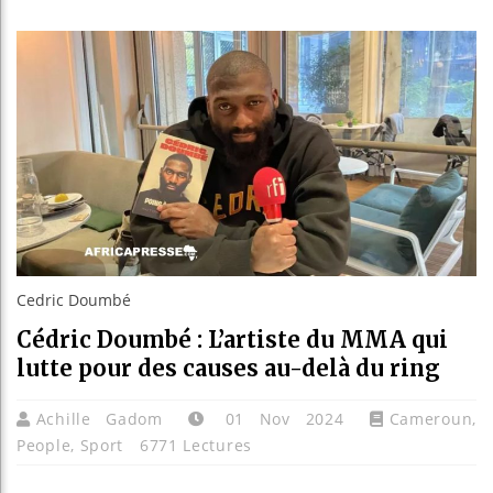
Les jeunes
Guinée : N
Réforme éle
Bénin : Pa
Cedric Doumbé
Cédric Doumbé : L’artiste du MMA qui
lutte pour des causes au-delà du ring
Achille Gadom
01 Nov 2024
Cameroun
,
People
,
Sport
6771 Lectures