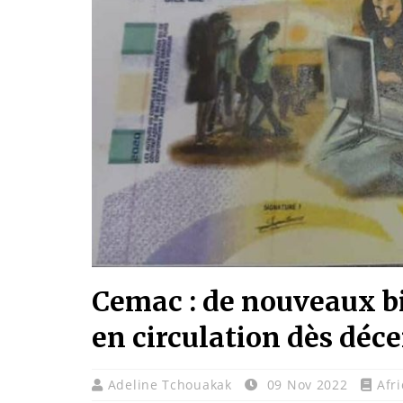
Cemac : de nouveaux bi
en circulation dès déc
Adeline Tchouakak
09 Nov 2022
Afr