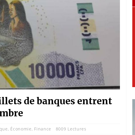
llets de banques entrent
embre
ique
,
Économie
,
Finance
8009 Lectures