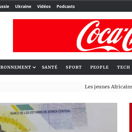
ussie
Ukraine
Vidéos
Podcasts
IRONNEMENT
SANTÉ
SPORT
PEOPLE
TECH
Les jeunes Africains retrou
Aliko Dangote et Mark Carn