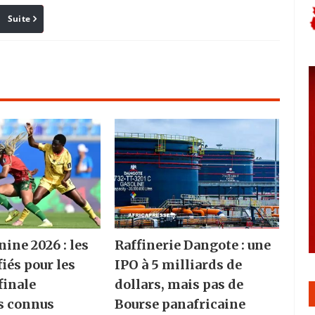
Suite
Pinterest
Reddit
Email
ine 2026 : les
Raffinerie Dangote : une
fiés pour les
IPO à 5 milliards de
finale
dollars, mais pas de
s connus
Bourse panafricaine