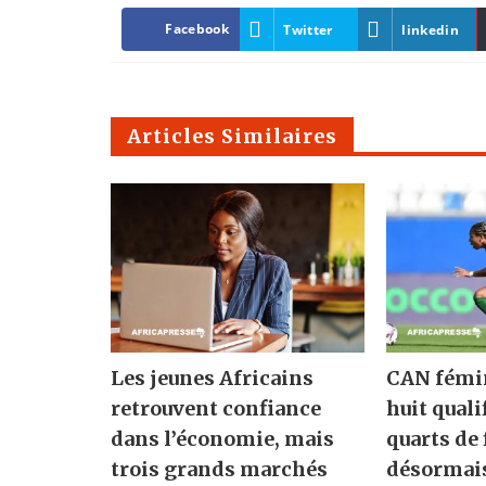
Facebook
Twitter
linkedin
Articles Similaires
Les jeunes Africains
CAN fémin
retrouvent confiance
huit quali
dans l’économie, mais
quarts de 
trois grands marchés
désormai