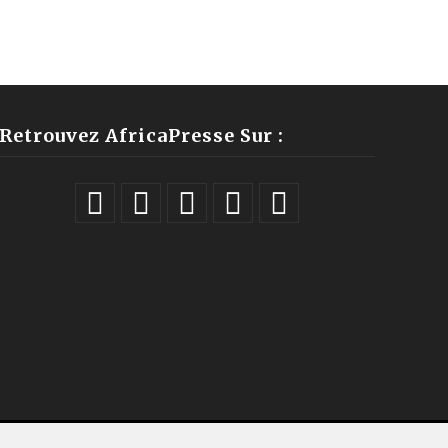
Retrouvez AfricaPresse Sur :
ales |
À propos
|
Équipe
|
Podcast
|
ChatGPT
|
Contact