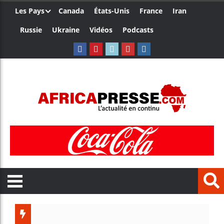
Les Pays
Canada
États-Unis
France
Iran
Russie
Ukraine
Vidéos
Podcasts
Trump