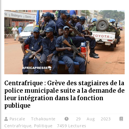
Les je
Guiné
Réform
Bénin 
Centrafrique : Grève des stagiaires de la
police municipale suite a la demande de
leur intégration dans la fonction
publique
Pascale Tchakounte
29 Aug 2023
Centrafrique
,
Politique
7459 Lectures