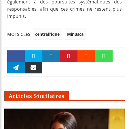
également à des poursuites systématiques des
responsables, afin que ces crimes ne restent plus
impunis.
centrafrique
Minusca
MOTS CLÉS
Faceboo
Twitter
linkedin
Pinteres
Reddit
WhatsAp
k
Telegra
Email
t
pt
m
Articles Similaires