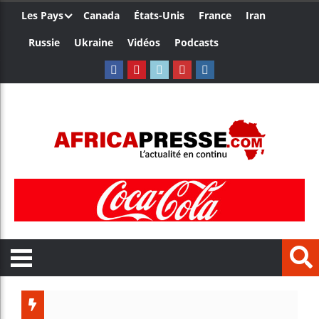
Les Pays
Canada
États-Unis
France
Iran
Russie
Ukraine
Vidéos
Podcasts
Les jeun