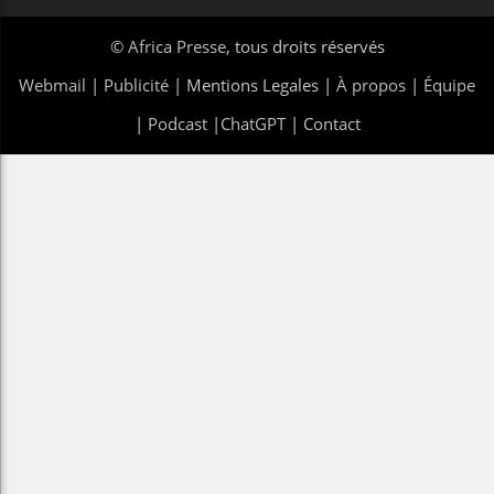
©
Africa Presse
, tous droits réservés
Webmail
|
Publicité
| Mentions Legales |
À propos
|
Équipe
|
Podcast
|
ChatGPT
|
Contact