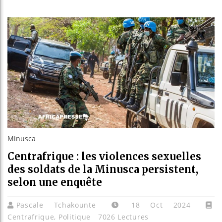
Guinée :
Réforme 
Bénin : 
Aliko Da
Minusca
Centrafrique : les violences sexuelles
des soldats de la Minusca persistent,
selon une enquête
Pascale Tchakounte
18 Oct 2024
Centrafrique
,
Politique
7026 Lectures