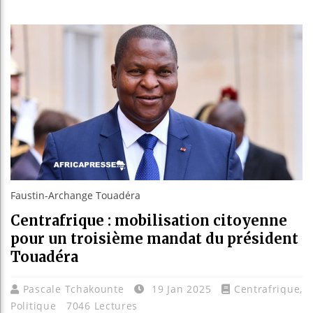
Guinée :
Réforme é
Bénin : P
Aliko Da
Faustin-Archange Touadéra
Centrafrique : mobilisation citoyenne
pour un troisième mandat du président
Touadéra
Pascale Tchakounte
19 Jan 2025
Centrafrique
,
Politique
7046 Lectures