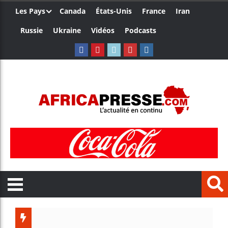
Les Pays
Canada
États-Unis
France
Iran
Russie
Ukraine
Vidéos
Podcasts
Les jeun