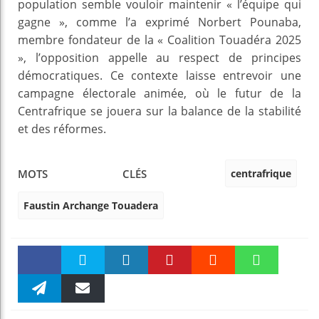
population semble vouloir maintenir « l’équipe qui
gagne », comme l’a exprimé Norbert Pounaba,
membre fondateur de la « Coalition Touadéra 2025
», l’opposition appelle au respect de principes
démocratiques. Ce contexte laisse entrevoir une
campagne électorale animée, où le futur de la
Centrafrique se jouera sur la balance de la stabilité
et des réformes.
centrafrique
MOTS CLÉS
Faustin Archange Touadera
Faceboo
Twitter
linkedin
Pinteres
Reddit
WhatsAp
k
Telegra
Email
t
pt