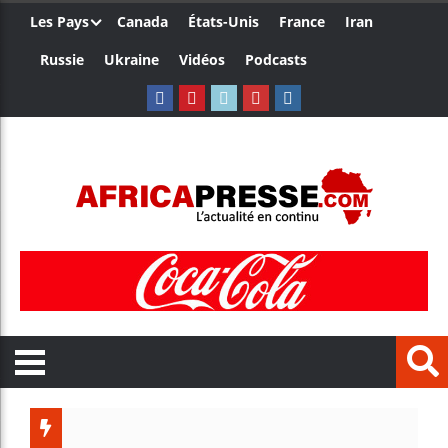
Les Pays
Canada
États-Unis
France
Iran
Russie
Ukraine
Vidéos
Podcasts
Côte d’Ivo