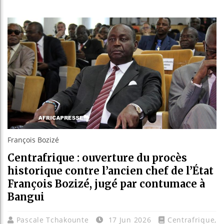
Réforme él
Bénin : Pa
Aliko Dang
François Bozizé
Centrafrique : ouverture du procès
historique contre l’ancien chef de l’État
François Bozizé, jugé par contumace à
Bangui
Pascale Tchakounte
17 Jun 2026
Centrafrique
,