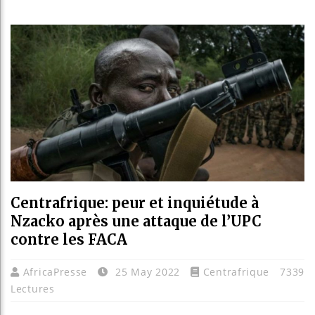
Bassirou
Côte d’I
Tunisie 
Ceuta : 
Centrafrique: peur et inquiétude à
Nzacko après une attaque de l’UPC
contre les FACA
AfricaPresse
25 May 2022
Centrafrique
7339
Lectures