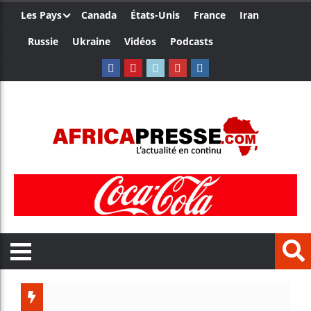
Les Pays
Canada
États-Unis
France
Iran
Russie
Ukraine
Vidéos
Podcasts
Le Camer