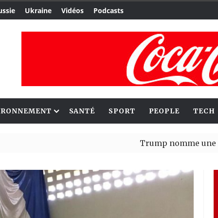
ussie
Ukraine
Vidéos
Podcasts
IRONNEMENT
SANTÉ
SPORT
PEOPLE
TECH
Trump nomme une nouvelle va
Bénin : Patrice Talon élu pré