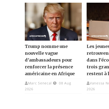
Trump nomme une
Les jeune
nouvelle vague
retrouven
d’ambassadeurs pour
dans l’éc
renforcer la présence
trois gra
américaine en Afrique
restent à 
Marc Senecal
08 Aug
Vanessa N
2026
2026