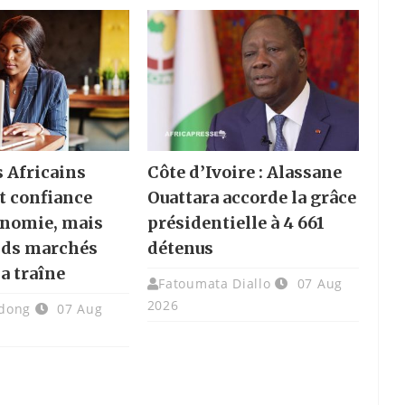
s Africains
Côte d’Ivoire : Alassane
t confiance
Ouattara accorde la grâce
onomie, mais
présidentielle à 4 661
nds marchés
détenus
la traîne
Fatoumata Diallo
07 Aug
2026
dong
07 Aug