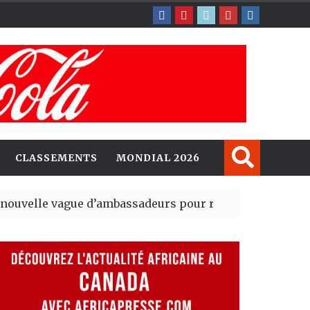
CLASSEMENTS
MONDIAL 2026
gue d’ambassadeurs pour renforcer la présence améri
sident du tout premier Sénat issu de la réforme constitu