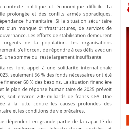
n contexte politique et économique difficile. La
ile prolongée et des conflits armés sporadiques,
épendance humanitaire. Si la situation sécuritaire
urs d’un manque d’infrastructures, de services de
 gouvernance. Les efforts de stabilisation demeurent
 urgents de la population. Les organisations
nement, s’efforcent de répondre à ces défis avec un
25, une somme qui reste largement insuffisante.
taires font appel à une solidarité internationale
023, seulement 56 % des fonds nécessaires ont été
 de financer 60 % des besoins. La situation financière
 et le plan de réponse humanitaire de 2025 prévoit
rs, soit environ 200 milliards de francs CFA. Une
ée à la lutte contre les causes profondes des
taire et les conditions de vie précaires.
ique dépendent en grande partie de la capacité du
t à renforcer ses infrastructures sociales et