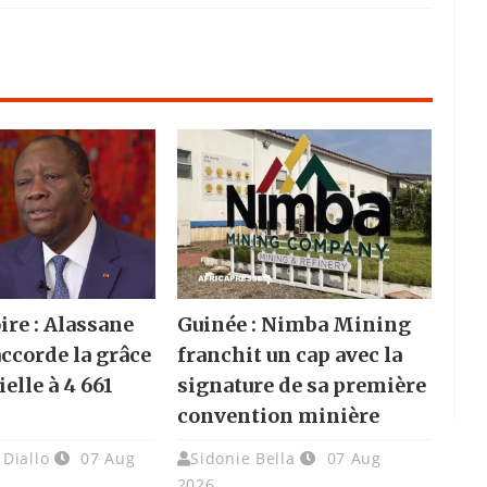
ire : Alassane
Guinée : Nimba Mining
accorde la grâce
franchit un cap avec la
elle à 4 661
signature de sa première
convention minière
Diallo
07 Aug
Sidonie Bella
07 Aug
2026