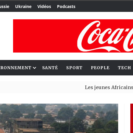
ussie
Ukraine
Vidéos
Podcasts
IRONNEMENT
SANTÉ
SPORT
PEOPLE
TECH
Les jeunes Africains retrouven
Aliko Dangote et Mark Carney e