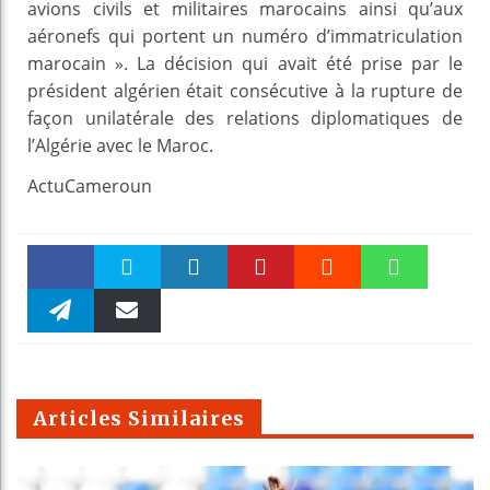
avions civils et militaires marocains ainsi qu’aux
aéronefs qui portent un numéro d’immatriculation
marocain ». La décision qui avait été prise par le
président algérien était consécutive à la rupture de
façon unilatérale des relations diplomatiques de
l’Algérie avec le Maroc.
ActuCameroun
Faceboo
Twitter
linkedin
Pinteres
Reddit
WhatsAp
k
Telegra
Email
t
pt
m
Articles Similaires