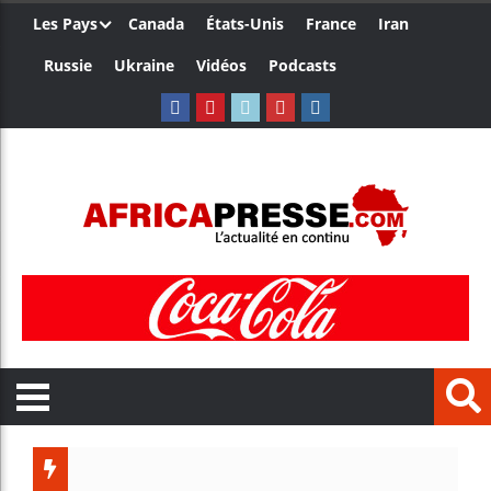
Les Pays
Canada
États-Unis
France
Iran
Russie
Ukraine
Vidéos
Podcasts
Les jeun