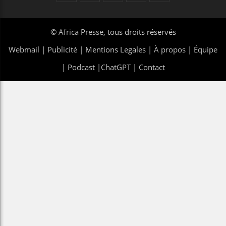
©
Africa Presse
, tous droits réservés
Webmail
|
Publicité
| Mentions Legales |
À propos
|
Équipe
|
Podcast
|
ChatGPT
|
Contact