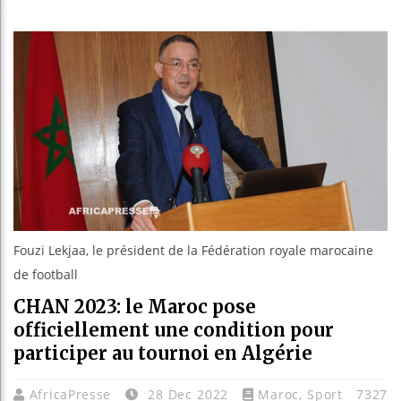
Guinée 
Réforme 
Bénin : 
Aliko D
Fouzi Lekjaa, le président de la Fédération royale marocaine
de football
CHAN 2023: le Maroc pose
officiellement une condition pour
participer au tournoi en Algérie
AfricaPresse
28 Dec 2022
Maroc
,
Sport
7327