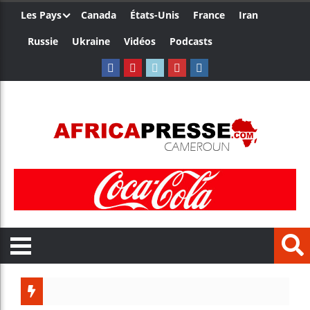
Les Pays
Canada
États-Unis
France
Iran
Russie
Ukraine
Vidéos
Podcasts
Les jeu