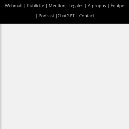
Webmail
|
Publicité
| Mentions Legales |
À propos
|
Équipe
|
Podcast
|
ChatGPT
|
Contact