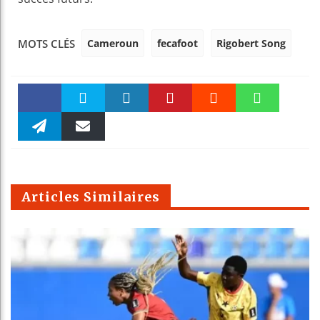
Cameroun
fecafoot
Rigobert Song
MOTS CLÉS
Faceboo
Twitter
linkedin
Pinteres
Reddit
WhatsAp
k
Telegra
Email
t
pt
m
Articles Similaires