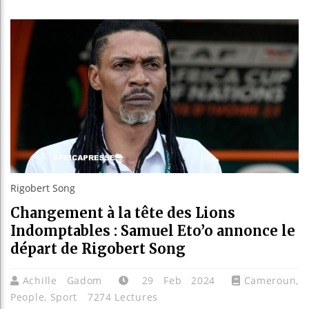
Guinée
Réforme
Bénin :
Aliko 
Rigobert Song
Changement à la tête des Lions
Indomptables : Samuel Eto’o annonce le
départ de Rigobert Song
Achille Gadom
29 Feb 2024
Cameroun
,
People
,
Sport
7274 Lectures