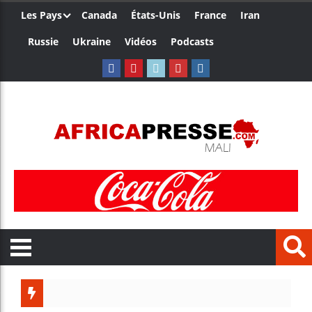
Les Pays
Canada
États-Unis
France
Iran
Russie
Ukraine
Vidéos
Podcasts
Les jeun