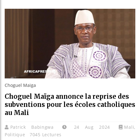
Guinée :
Réforme 
Bénin : 
Aliko Da
Choguel Maïga
Choguel Maïga annonce la reprise des
subventions pour les écoles catholiques
au Mali
Patrick Babingwa
24 Aug 2024
Mali
,
Politique
7045 Lectures