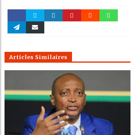
Faceboo
Twitter
linkedin
Pinteres
Reddit
WhatsAp
k
Telegra
Email
t
pt
m
Articles Similaires