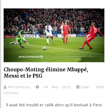
Bassirou
Côte d’I
Tunisie 
Ceuta : 
Choupo-Moting élimine Mbappé,
Messi et le PSG
AfricaPresse
09 Mar 2023
Sport
6859
Lectures
Il avait été insulté et raillé alors qu’il évoluait à Paris