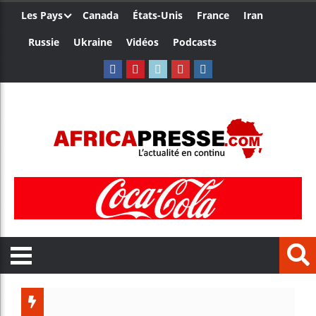
Les Pays
Canada
États-Unis
France
Iran
Russie
Ukraine
Vidéos
Podcasts
Le Camer