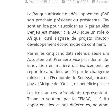
Youssef El Assal
22 Feb 2025
Écono
La Banque africaine de développement (BAD)
son prochain président ou présidente. C
sont en lice pour succéder au Nigérian Ak
L’enjeu est majeur : la BAD joue un rôle c
Afrique, qu’il s’agisse de projets d’aut
développement économique du continent.
Parmi les cinq candidats retenus, seule une
Actuellement Première vice-présidente de
innovation en matière de financement, ay
répondre aux défis posés par le changemen
ministre de l’Économie du Sénégal, incarne 
pays, l’Afrique de l’Ouest, ne bénéficie pas c
Les trois autres prétendants représentent
Tchadien soutenu par la CEMAC, et Sidi 
apportent des visions différentes, notamm