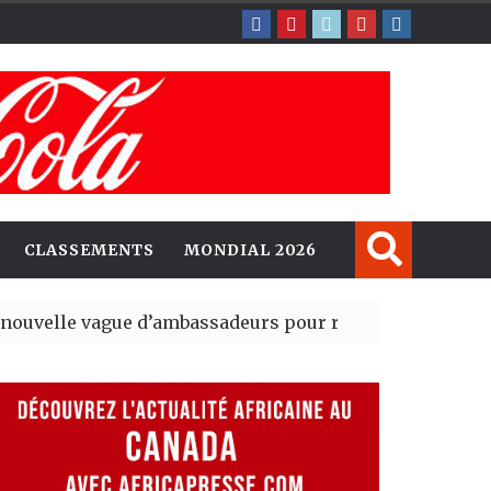
CLASSEMENTS
MONDIAL 2026
gue d’ambassadeurs pour renforcer la présence améri
ident du tout premier Sénat issu de la réforme constitu