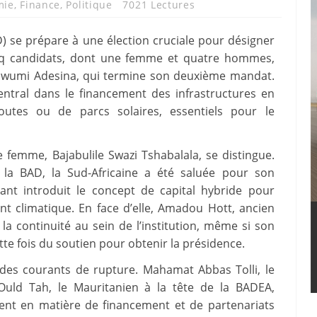
mie
,
Finance
,
Politique
7021 Lectures
 se prépare à une élection cruciale pour désigner
inq candidats, dont une femme et quatre hommes,
inwumi Adesina, qui termine son deuxième mandat.
entral dans le financement des infrastructures en
oroutes ou de parcs solaires, essentiels pour le
 femme, Bajabulile Swazi Tshabalala, se distingue.
 la BAD, la Sud-Africaine a été saluée pour son
ant introduit le concept de capital hybride pour
t climatique. En face d’elle, Amadou Hott, ancien
la continuité au sein de l’institution, même si son
ette fois du soutien pour obtenir la présidence.
 des courants de rupture. Mahamat Abbas Tolli, le
Ould Tah, le Mauritanien à la tête de la BADEA,
ent en matière de financement et de partenariats