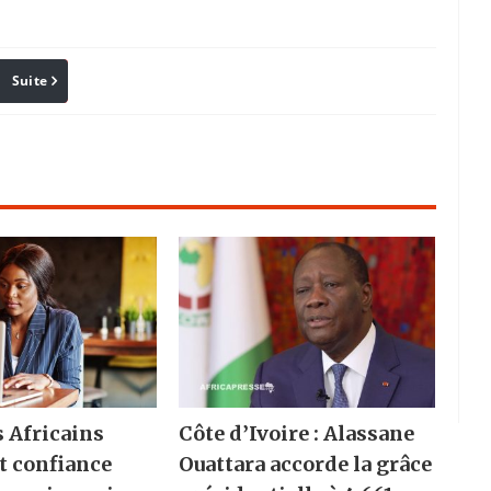
Suite
Pinterest
Reddit
Email
s Africains
Côte d’Ivoire : Alassane
t confiance
Ouattara accorde la grâce