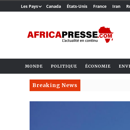
Les Pays
Canada
États-Unis
France
Iran
R
MONDE
POLITIQUE
ÉCONOMIE
ENV
Breaking News