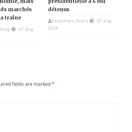
onomie, mais
présidentielle à 4 661
nds marchés
détenus
la traîne
Fatoumata Diallo
07 Aug
2026
dong
07 Aug
ired fields are marked
*