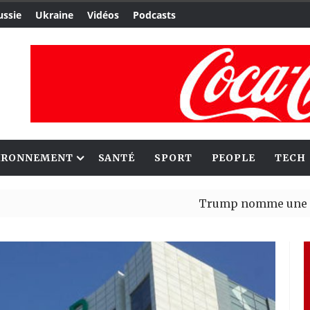
ussie
Ukraine
Vidéos
Podcasts
IRONNEMENT
SANTÉ
SPORT
PEOPLE
TECH
Trump nomme une nouvelle va
Bénin : Patrice Talon élu prés