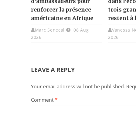
d’ambassadeurs pour
dans l’éc
renforcer la présence
trois gra
américaine en Afrique
restent à 
Marc Senecal
08 Aug
Vanessa N
2026
2026
LEAVE A REPLY
Your email address will not be published.
Requ
Comment
*