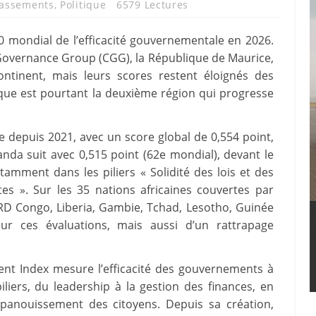
lassements
,
Politique
6579 Lectures
0 mondial de l’efficacité gouvernementale en 2026.
 Governance Group (CGG), la République de Maurice,
ntinent, mais leurs scores restent éloignés des
ique est pourtant la deuxième région qui progresse
e depuis 2021, avec un score global de 0,554 point,
nda suit avec 0,515 point (62e mondial), devant le
amment dans les piliers « Solidité des lois et des
rtes ». Sur les 35 nations africaines couvertes par
: RD Congo, Liberia, Gambie, Tchad, Lesotho, Guinée
our ces évaluations, mais aussi d’un rattrapage
nt Index mesure l’efficacité des gouvernements à
liers, du leadership à la gestion des finances, en
’épanouissement des citoyens. Depuis sa création,