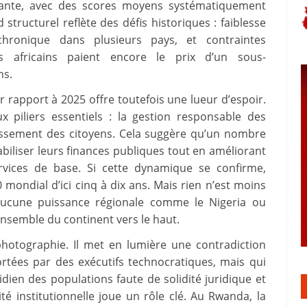
rmante, avec des scores moyens systématiquement
structurel reflète des défis historiques : faiblesse
e chronique dans plusieurs pays, et contraintes
s africains paient encore le prix d’un sous-
ns.
r rapport à 2025 offre toutefois une lueur d’espoir.
 piliers essentiels : la gestion responsable des
ouissement des citoyens. Cela suggère qu’un nombre
biliser leurs finances publiques tout en améliorant
ervices de base. Si cette dynamique se confirme,
 mondial d’ici cinq à dix ans. Mais rien n’est moins
t aucune puissance régionale comme le Nigeria ou
’ensemble du continent vers le haut.
hotographie. Il met en lumière une contradiction
ortées par des exécutifs technocratiques, mais qui
ien des populations faute de solidité juridique et
ité institutionnelle joue un rôle clé. Au Rwanda, la