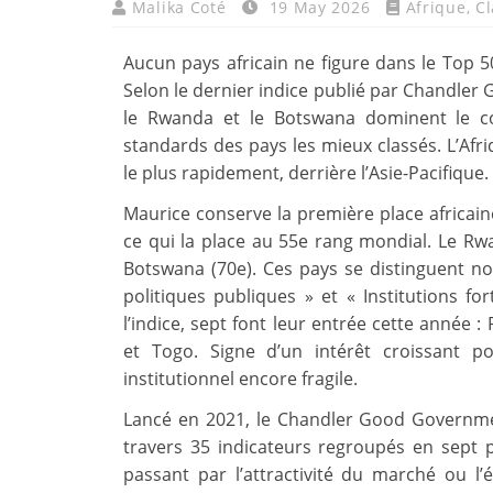
Malika Coté
19 May 2026
Afrique
,
C
Aucun pays africain ne figure dans le Top 5
Selon le dernier indice publié par Chandler
le Rwanda et le Botswana dominent le co
standards des pays les mieux classés. L’Afr
le plus rapidement, derrière l’Asie-Pacifique.
Maurice conserve la première place africain
ce qui la place au 55e rang mondial. Le Rwa
Botswana (70e). Ces pays se distinguent not
politiques publiques » et « Institutions fo
l’indice, sept font leur entrée cette année 
et Togo. Signe d’un intérêt croissant p
institutionnel encore fragile.
Lancé en 2021, le Chandler Good Governme
travers 35 indicateurs regroupés en sept pi
passant par l’attractivité du marché ou l