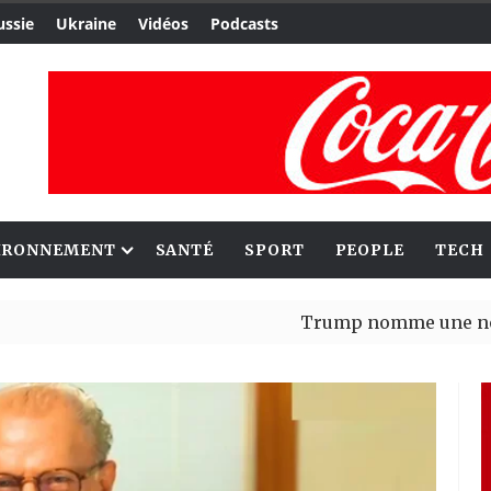
ussie
Ukraine
Vidéos
Podcasts
IRONNEMENT
SANTÉ
SPORT
PEOPLE
TECH
Trump nomme une nouvelle vag
Bénin : Patrice Talon élu prés